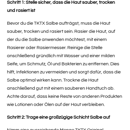
Schritt 1: Stelle sicher, dass die Haut sauber, trocken
mehrere
und rasiert ist
Varianten
auf.
Bevor du die TKTX Salbe aufträgst, muss die Haut
Die
sauber, trocken und rasiert sein. Rasier die Haut, auf
Optionen
der du die Salbe anwenden möchtest, mit einem
können
Rasierer oder Rasiermesser. Reinige die Stelle
auf
anschließend gründlich mit Wasser und einer milden
der
Seife, um Schmutz, Öl und Bakterien zu entfernen. Dies
Produktseite
hilft, Infektionen zu vermeiden und sorgt dafür, dass die
gewählt
Salbe optimal wirken kann. Trockne die Haut
werden
anschließend gut mit einem sauberen Handtuch ab.
Achte darauf, dass keine Reste von anderen Produkten
wie Lotionen oder Ölen auf der Haut verbleiben.
Schritt 2: Trage eine großzügige Schicht Salbe auf