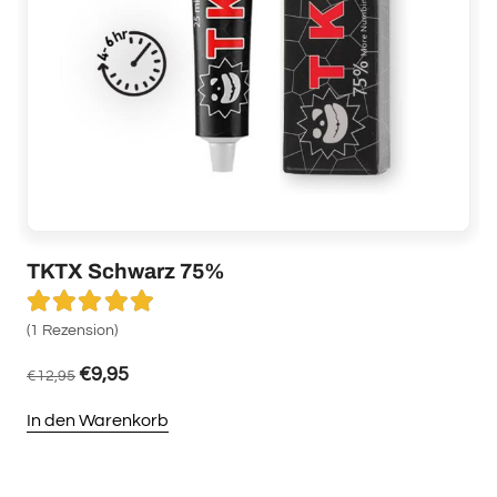
TKTX Schwarz 75%
Bewertet mit
5.00
von 5
(1 Rezension)
I
€
9,95
€
12,95
In den Warenkorb
Dieses
Produkt
weist