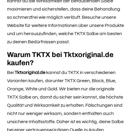
kannst du die Wirksamkeit der betäubenden Salbe
Varianten
maximieren und sicherstellen, dass deine Behandlung
auf.
so schmerzfrei wie möglich verläuft. Besuche unsere
Die
Website für weitere Informationen über unsere Produkte
Optionen
und um herauszufinden, welche TKTX Salbe am besten
können
zu deinen Bedürfnissen passt.
auf
Warum TKTX bei Tktxoriginal.de
der
kaufen?
Produktseite
gewählt
Bei
Tktxoriginal.de
kannst du TKTX in verschiedenen
werden
Varianten kaufen, darunter TKTX Green, Black, Blue,
Orange, White und Gold. Wir bieten nur die originale
TKTX Salbe an, damit du sicher sein kannst, die höchste
Qualität und Wirksamkeit zu erhalten. Fälschungen sind
nicht nur weniger wirksam, sondern enthalten auch
unsichere Inhaltsstoffe. Daher ist es wichtig, deine Salbe
bei einer vertrauenswürdigen Quelle zu kaufen.