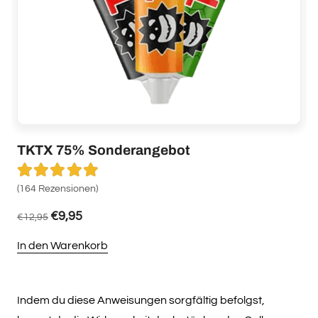
TKTX 75% Sonderangebot
Bewertet mit
4.89
von 5
(164 Rezensionen)
(
€
9,95
€
12,95
In den Warenkorb
I
Dieses
Produkt
weist
Indem du diese Anweisungen sorgfältig befolgst,
mehrere