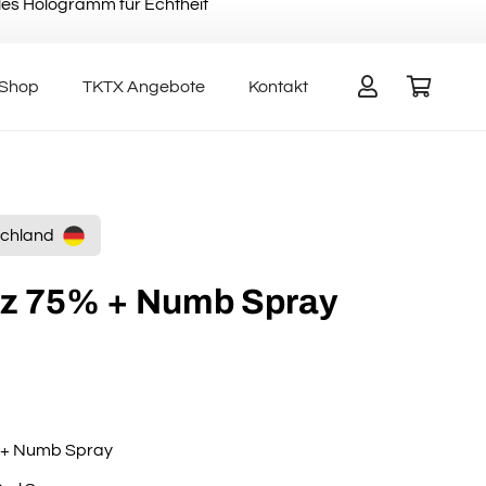
elles Hologramm für Echtheit
Shop
TKTX Angebote
Kontakt
Es befinden sich keine Produkte im Warenkorb.
tschland
z 75% + Numb Spray
nglicher
Aktueller
Preis
ist:
€25,95.
 + Numb Spray