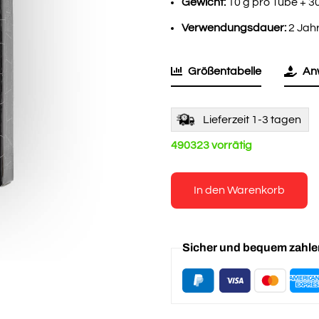
Gewicht:
10 g pro Tube + 3
Verwendungsdauer:
2 Jah
Größentabelle
An
Lieferzeit 1-3 tagen
490323 vorrätig
In den Warenkorb
Sicher und bequem zahl