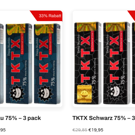
33% Rabatt
u 75% – 3 pack
TKTX Schwarz 75% – 3
rünglicher
Aktueller
Ursprünglicher
Aktueller
,95
€
29,85
€
19,95