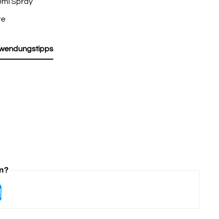
0ml Spray
re
wendungstipps
en?