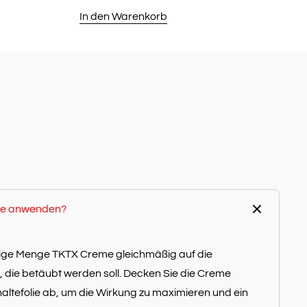
Preis
Preis
In den Warenkorb
war:
ist:
€29,85
€19,95.
eme anwenden?
gige Menge TKTX Creme gleichmäßig auf die
f, die betäubt werden soll. Decken Sie die Creme
altefolie ab, um die Wirkung zu maximieren und ein