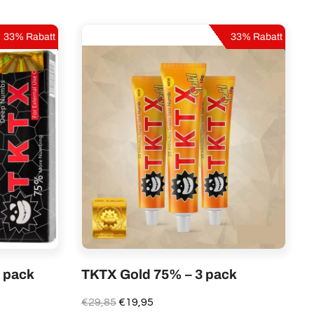
33% Rabatt
33% Rabatt
 pack
TKTX Gold 75% – 3 pack
Ursprünglicher
Aktueller
€
29,85
€
19,95