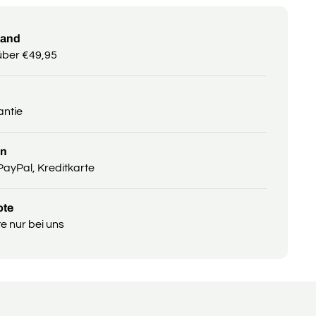
sand
über €49,95
antie
en
PayPal, Kreditkarte
ote
 nur bei uns