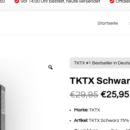
€50
Vor 14:00 Uhr bestellt, heute versendet
Offizi
Startseite
TKTX #1 Bestseller in Deu
TKTX Schwar
Ursprü
€
29,95
€
25,95
Preis
war:
Marke:
TKTX
€29,95
Artikel:
TKTX Schwarz 75%