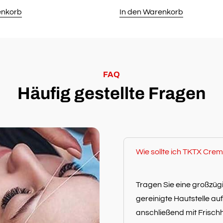
s
Preis
Preis
Preis
enkorb
In den Warenkorb
ist:
war:
ist:
,85
€19,95.
€29,85
€19,95.
FAQ
Häufig gestellte Fragen
Wie sollte ich TKTX Cr
Tragen Sie eine großzü
gereinigte Hautstelle au
anschließend mit Frischh