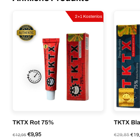
2+1 Kostenlos
TKTX Rot 75%
TKTX Bla
€
9,95
Ursp
€
29,85
€
19
€
12,95