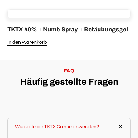
Produkt
weist
mehrere
TKTX 40% + Numb Spray + Betäubungsgel
Varianten
In den Warenkorb
auf.
Die
Optionen
können
FAQ
auf
Häufig gestellte Fragen
der
Produktseite
gewählt
werden
Wie sollte ich TKTX Creme anwenden?