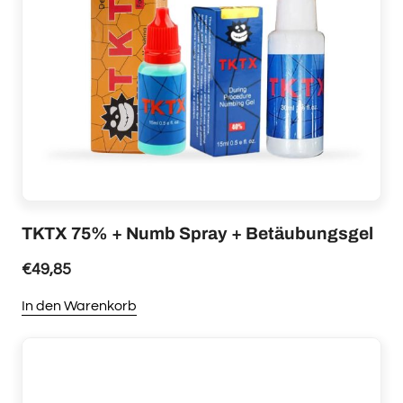
TKTX 75% + Numb Spray + Betäubungsgel
€
49,85
In den Warenkorb
Dieses
Produkt
weist
mehrere