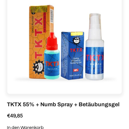
Varianten
auf.
Die
Optionen
können
auf
der
Produktseite
gewählt
werden
TKTX 55% + Numb Spray + Betäubungsgel
€
49,85
In den Warenkorb
Dieses