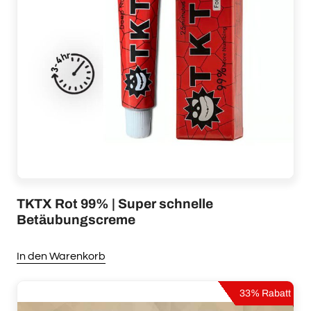
TKTX Rot 99% | Super schnelle
Betäubungscreme
In den Warenkorb
Dieses
Produkt
33% Rabatt
weist