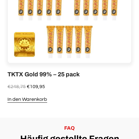
TKTX Gold 99% – 25 pack
Ursprünglicher
Aktueller
€
248,75
€
109,95
Preis
Preis
In den Warenkorb
war:
ist:
€248,75
€109,95.
FAQ
Häufig gestellte Fragen