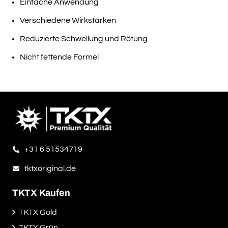
Einfache Anwendung
Verschiedene Wirkstärken
Reduzierte Schwellung und Rötung
Nicht fettende Formel
+31 6 51534719
tktxoriginal.de
TKTX Kaufen
TKTX Gold
TKTX Grün