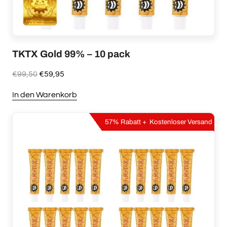
TKTX Gold 99% – 10 pack
Ursprünglicher
Aktueller
€
99,50
€
59,95
Preis
Preis
In den Warenkorb
war:
ist:
€99,50
€59,95.
57% Rabatt + Kostenloser Versand