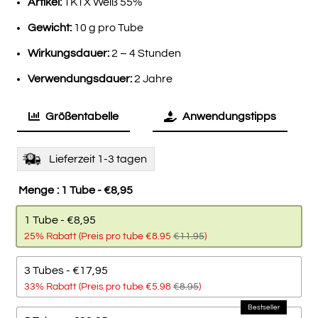
€11,95
€8,95.
Artikel:
TKTX Weiß 55%
Gewicht:
10 g pro Tube
Wirkungsdauer:
2 – 4 Stunden
Verwendungsdauer:
2 Jahre
Größentabelle
Anwendungstipps
Lieferzeit 1-3 tagen
Menge
: 1 Tube - €8,95
1 Tube - €8,95
25% Rabatt (Preis pro tube €8.95
€11.95
)
3 Tubes - €17,95
33% Rabatt (Preis pro tube €5.98
€8.95
)