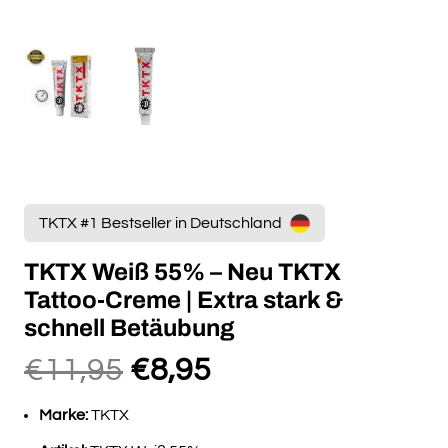
TKTX #1 Bestseller in Deutschland
TKTX Weiß 55% – Neu TKTX
Tattoo-Creme | Extra stark &
schnell Betäubung
Ursprünglicher
Aktueller
€
11,95
€
8,95
Preis
Preis
Marke:
TKTX
war:
ist: