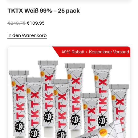
TKTX Weiß 99% – 25 pack
Ursprünglicher
Aktueller
€
248,75
€
109,95
Preis
Preis
In den Warenkorb
war:
ist:
€248,75
€109,95.
49% Rabatt + Kostenloser Versand