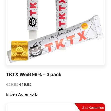
TKTX Weiß 99% – 3 pack
Ursprünglicher
Aktueller
€
29,85
€
19,95
Preis
Preis
In den Warenkorb
war:
ist:
€29,85
€19,95.
2+1 Kostenlos