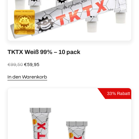
TKTX Weiß 99% – 10 pack
Ursprünglicher
Aktueller
€
99,50
€
59,95
Preis
Preis
In den Warenkorb
war:
ist:
€99,50
€59,95.
33% Rabatt