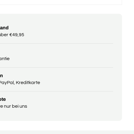
sand
über €49,95
antie
en
PayPal, Kreditkarte
ote
 nur bei uns