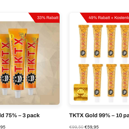
33% Rabatt
49% Rabatt + Kostenl
d 75% – 3 pack
TKTX Gold 99% – 10 p
rünglicher
Aktueller
Ursprünglicher
Aktueller
,95
€
99,50
€
59,95