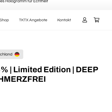
elles Hologramm für Echtheit
Shop
TKTX Angebote
Kontakt
Es befinden sich keine Produkte im Warenkorb.
tschland
 | Limited Edition | DEEP
HMERZFREI
nglicher
ktueller
reis
t:
8,95.