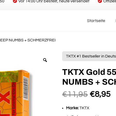
€50
Vor 14:00 Uhr bestellt, heute versendet
Offizi
Startseite
n | DEEP NUMBS + SCHMERZFREI
TKTX #1 Bestseller in Deu
TKTX Gold 55%
NUMBS + SC
Ursprü
A
€
11,95
€
8,95
Preis
P
war:
is
Marke:
TKTX
€11,95
€