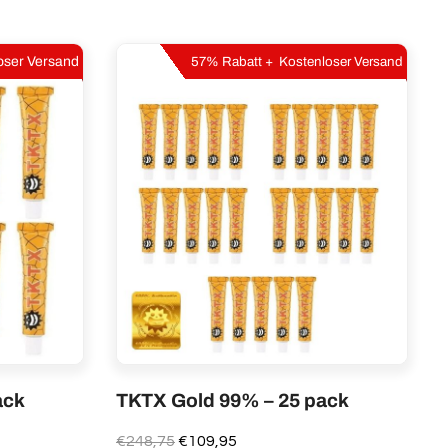
oser Versand
57% Rabatt + Kostenloser Versand
ack
TKTX Gold 99% – 25 pack
Ursprünglicher
Aktueller
€
248,75
€
109,95