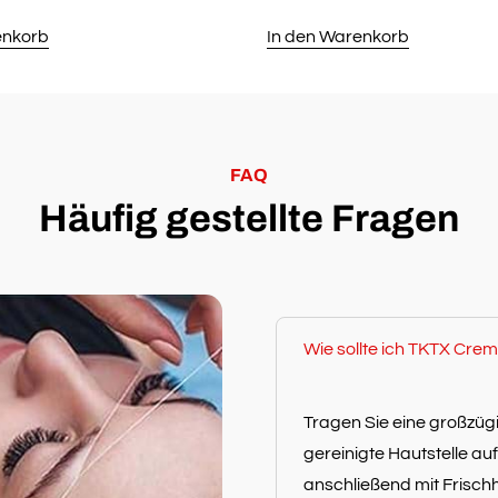
s
Preis
Preis
Preis
enkorb
In den Warenkorb
ist:
war:
ist:
,85
€19,95.
€99,50
€59,95.
FAQ
Häufig gestellte Fragen
Wie sollte ich TKTX Cr
Tragen Sie eine großzü
gereinigte Hautstelle au
anschließend mit Frischh