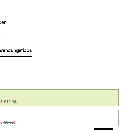
den
re
wendungstipps
95
€11.95
)
98
€8.95
)