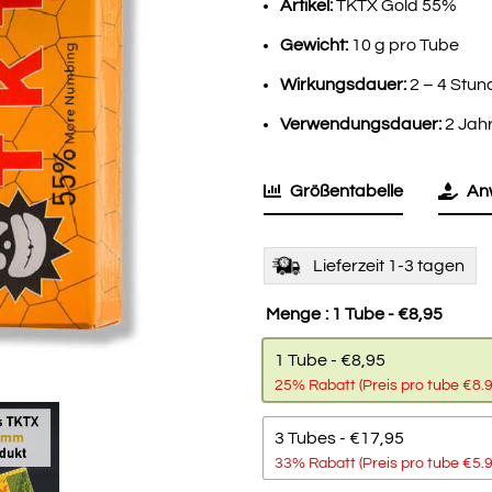
Artikel:
TKTX Gold 55%
Gewicht:
10 g pro Tube
Wirkungsdauer:
2 – 4 Stun
Verwendungsdauer:
2 Jah
Größentabelle
An
Lieferzeit 1-3 tagen
Menge
: 1 Tube - €8,95
1 Tube - €8,95
25% Rabatt (Preis pro tube €8.
3 Tubes - €17,95
33% Rabatt (Preis pro tube €5.