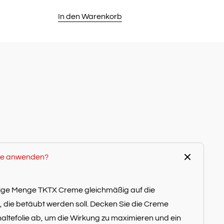
Preis
Preis
In den Warenkorb
war:
ist:
€248,75
€109,95.
eme anwenden?
gige Menge TKTX Creme gleichmäßig auf die
f, die betäubt werden soll. Decken Sie die Creme
altefolie ab, um die Wirkung zu maximieren und ein