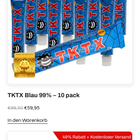
TKTX Blau 99% – 10 pack
Ursprünglicher
Aktueller
€
99,50
€
59,95
Preis
Preis
In den Warenkorb
war:
ist:
€99,50
€59,95.
49% Rabatt + Kostenloser Versand