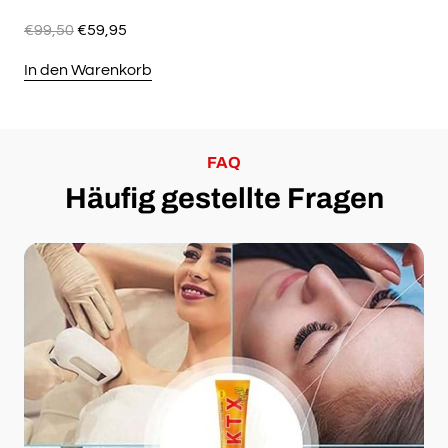
Ursprünglicher
Aktueller
€
99,50
€
59,95
Preis
Preis
In den Warenkorb
war:
ist:
€99,50
€59,95.
FAQ
Häufig gestellte Fragen