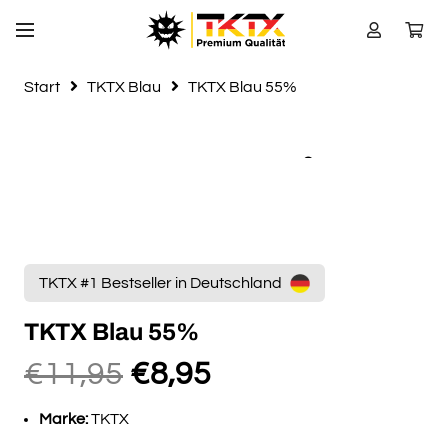
Start
TKTX Blau
TKTX Blau 55%
TKTX #1 Bestseller in Deutschland
TKTX Blau 55%
Ursprünglicher
Aktueller
€
11,95
€
8,95
Preis
Preis
Marke:
TKTX
war:
ist: