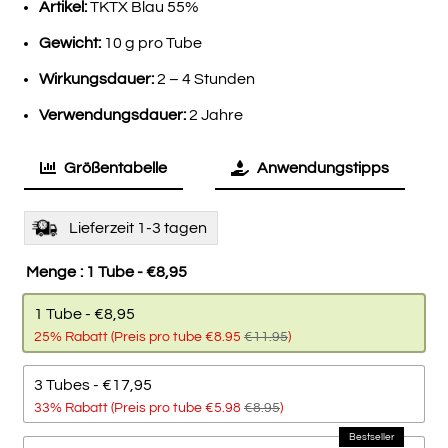
€11,95
€8,95.
Artikel:
TKTX Blau 55%
Gewicht:
10 g pro Tube
Wirkungsdauer:
2 – 4 Stunden
Verwendungsdauer:
2 Jahre
Größentabelle
Anwendungstipps
Lieferzeit 1-3 tagen
Menge
: 1 Tube - €8,95
1 Tube - €8,95
25% Rabatt (Preis pro tube €8.95
€11.95
)
3 Tubes - €17,95
33% Rabatt (Preis pro tube €5.98
€8.95
)