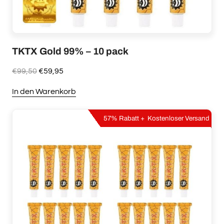
TKTX Gold 99% – 10 pack
Ursprünglicher
Aktueller
€
99,50
€
59,95
Preis
Preis
In den Warenkorb
war:
ist:
€99,50
€59,95.
57% Rabatt + Kostenloser Versand