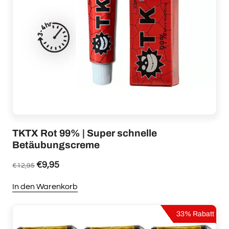
TKTX Rot 99% | Super schnelle
Betäubungscreme
€
9,95
€
12,95
In den Warenkorb
Dieses
Produkt
33% Rabatt
weist