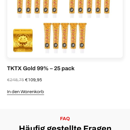
TKTX Gold 99% – 25 pack
Ursprünglicher
Aktueller
€
248,75
€
109,95
Preis
Preis
In den Warenkorb
war:
ist:
€248,75
€109,95.
FAQ
Häufig gestellte Fragen