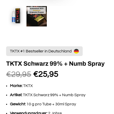
TKTX #1 Bestseller in Deutschland
TKTX Schwarz 99% + Numb Spray
Ursprünglicher
Aktueller
€
29,95
€
25,95
Preis
Preis
Marke:
TKTX
war:
ist:
€29,95
€25,95.
Artikel:
TKTX Schwarz 99% + Numb Spray
Gewicht:
10 g pro Tube + 30ml Spray
Verwendungsdauer:
2 Jahre